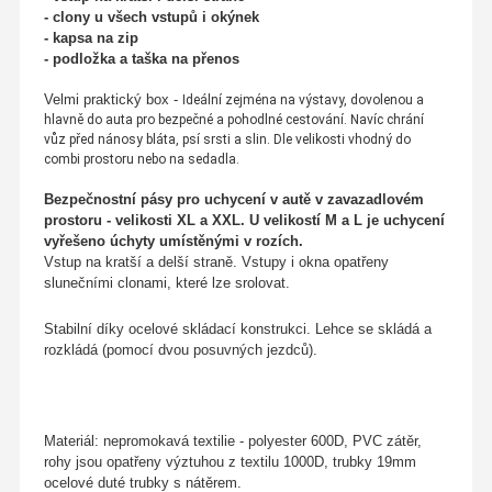
- clony u všech vstupů i okýnek
- kapsa na zip
- podložka a taška na přenos
Velmi praktický box -
Ideální zejména na výstavy, dovolenou a
hlavně do auta pro bezpečné a pohodlné cestování. Navíc chrání
vůz před nánosy bláta, psí srsti a slin. Dle velikosti vhodný do
combi prostoru nebo na sedadla.
Bezpečnostní pásy pro uchycení v autě v zavazadlovém
prostoru - velikosti XL a XXL. U velikostí M a L je uchycení
vyřešeno úchyty umístěnými v rozích.
Vstup na kratší a delší straně. Vstupy
i okna opatřeny
slunečními clonami, které lze srolovat.
Stabilní díky ocelové skládací konstrukci. Lehce se skládá a
rozkládá (pomocí dvou posuvných jezdců).
Materiál: nepromokavá textilie - polyester 600D, PVC zátěr,
rohy jsou opatřeny výztuhou z textilu 1000D, trubky 19mm
ocelové duté trubky s nátěrem.