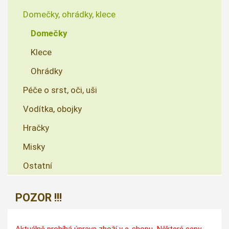
Domečky, ohrádky, klece
Domečky
Klece
Ohrádky
Péče o srst, oči, uši
Vodítka, obojky
Hračky
Misky
Ostatní
POZOR !!!
Aktuálně probíhá úprava zboží v e-shopu. Některé ceny