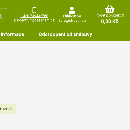
Počet položek: 0
+420 739432768
Přihlásit se
psicentrum@seznam.cz
Zaregistrovat se
0,00 Kč
 informace
Odstoupení od smlouvy