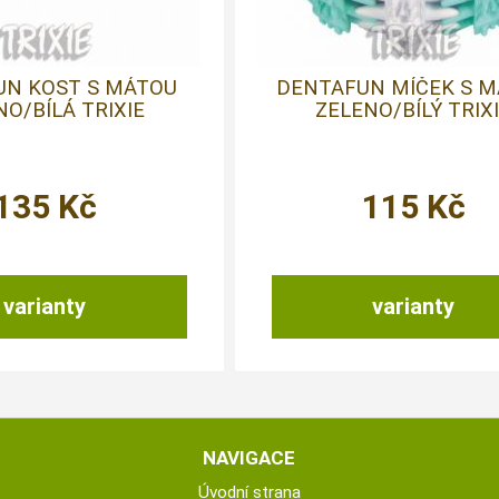
UN KOST S MÁTOU
DENTAFUN MÍČEK S 
NO/BÍLÁ TRIXIE
ZELENO/BÍLÝ TRIX
135
Kč
115
Kč
varianty
varianty
NAVIGACE
Úvodní strana