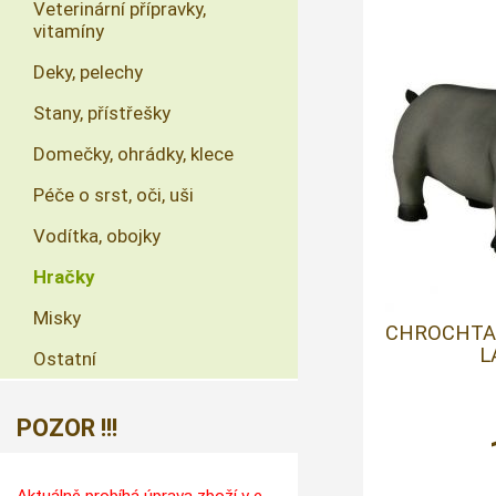
Veterinární přípravky,
vitamíny
Deky, pelechy
Stany, přístřešky
Domečky, ohrádky, klece
Péče o srst, oči, uši
Vodítka, obojky
Hračky
Misky
CHROCHTAJ
L
Ostatní
POZOR !!!