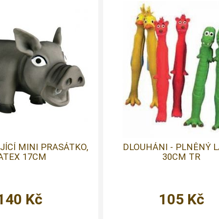
ÍCÍ MINI PRASÁTKO,
DLOUHÁNI - PLNĚNÝ 
ATEX 17CM
30CM TR
140
Kč
105
Kč