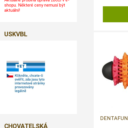
Aktuálně probíhá úprava zboží v e-
shopu. Některé ceny nemusí být
aktuální!
USKVBL
DENTAFUN
CHOVATELSKÁ