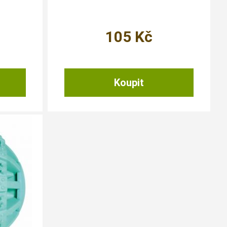
105
Kč