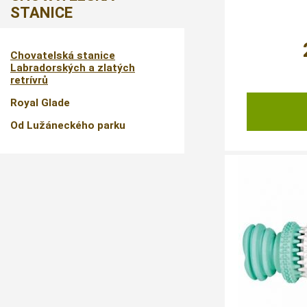
STANICE
Chovatelská stanice
Labradorských a zlatých
retrívrů
Royal Glade
Od Lužáneckého parku