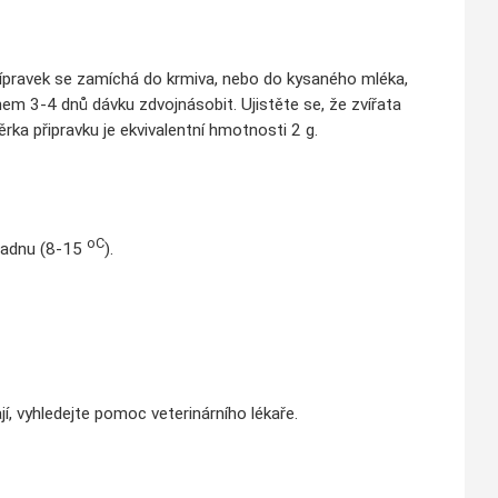
ípravek se zamíchá do krmiva, nebo do kysaného mléka,
ěhem 3-4 dnů dávku zdvojnásobit. Ujistěte se, že zvířata
rka připravku je ekvivalentní hmotnosti 2 g.
oC
hladnu (8-15
).
í, vyhledejte pomoc veterinárního lékaře.