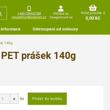
Počet položek: 0
+420 739432768
Přihlásit se
psicentrum@seznam.cz
Zaregistrovat se
0,00 Kč
 informace
Odstoupení od smlouvy
k 140g
ET prášek 140g
ks