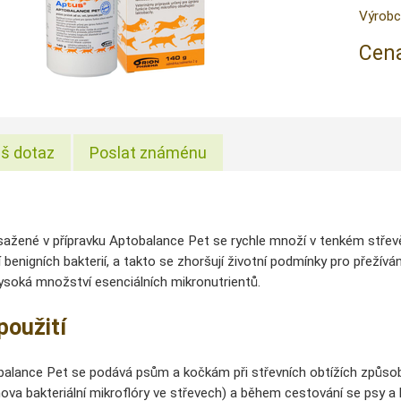
Výrobc
Cena
š dotaz
Poslat známénu
ažené v přípravku Aptobalance Pet se rychle množí v tenkém střevě, k
benigních bakterií, a takto se zhoršují životní podmínky pro přežívání
vysoká množství esenciálních mikronutrientů.
použití
balance Pet se podává psům a kočkám při střevních obtížích způs
nova bakteriální mikroflóry ve střevech) a během cestování se psy a