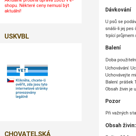
Aktuálně probíhá úprava zboží v e-
shopu. Některé ceny nemusí být
Dávkování
aktuální!
U psů se podáv
snáši-li jej pe
USKVBL
trpící průjmem 
Balení
Doba použiteln
Uchovávání: Uc
Uchovávejte mi
Balení: prášek
Obsah živin je 
Pozor
Při važných sta
Obsah živin
CHOVATELSKÁ