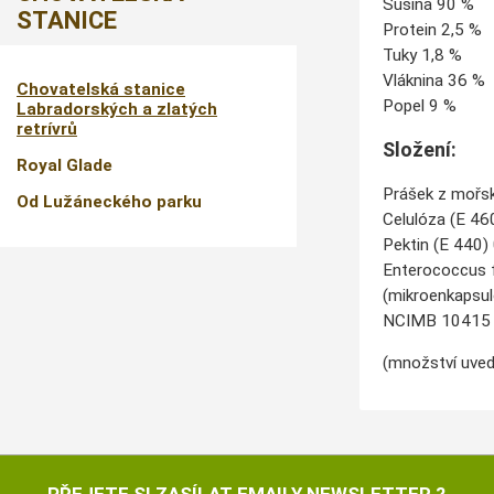
Sušina 90 %
STANICE
Protein 2,5 %
Tuky 1,8 %
Vláknina 36 %
Chovatelská stanice
Popel 9 %
Labradorských a zlatých
retrívrů
Složení:
Royal Glade
Prášek z mořsk
Od Lužáneckého parku
Celulóza (E 46
Pektin (E 440) 
Enterococcus 
(mikroenkapsul
NCIMB 10415 
(množství uved