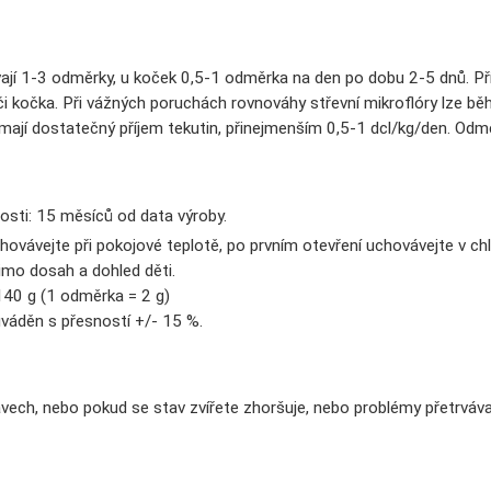
ají 1-3 odměrky, u koček 0,5-1 odměrka na den po dobu 2-5 dnů. Př
s či kočka. Při vážných poruchách rovnováhy střevní mikroflóry lze b
mají dostatečný příjem tekutin, přinejmenším 0,5-1 dcl/kg/den. Odmě
osti: 15 měsíců od data výroby.
hovávejte při pokojové teplotě, po prvním otevření uchovávejte v c
mo dosah a dohled děti.
 140 g (1 odměrka = 2 g)
uváděn s přesností +/- 15 %.
vech, nebo pokud se stav zvířete zhoršuje, nebo problémy přetrvávaj
: