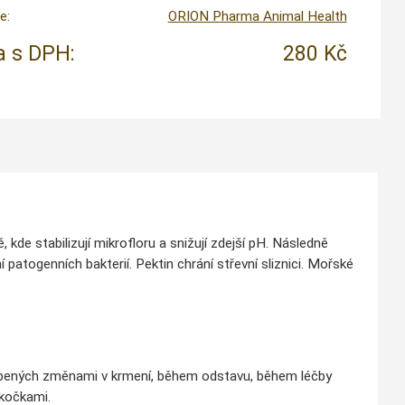
e:
ORION Pharma Animal Health
 s DPH:
280 Kč
de stabilizují mikrofloru a snižují zdejší pH. Následně
 patogenních bakterií. Pektin chrání střevní sliznici. Mořské
obených změnami v krmení, během odstavu, během léčby
 kočkami.