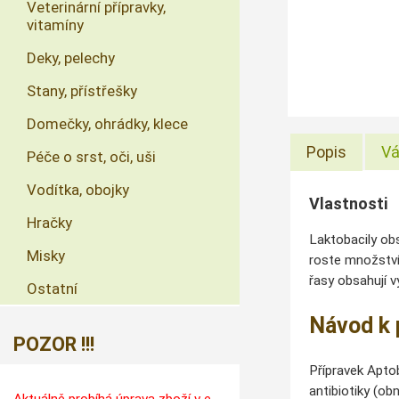
Veterinární přípravky,
vitamíny
Deky, pelechy
Stany, přístřešky
Domečky, ohrádky, klece
Popis
Vá
Péče o srst, oči, uši
Vodítka, obojky
Vlastnosti
Hračky
Laktobacily obs
Misky
roste množství 
řasy obsahují 
Ostatní
Návod k 
POZOR !!!
Přípravek Apto
antibiotiky (ob