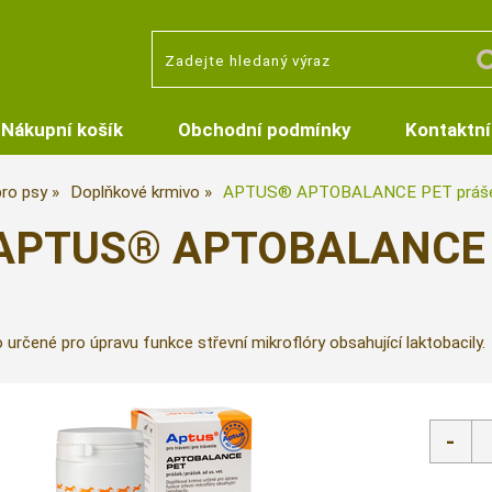
Nákupní košík
Obchodní podmínky
Kontaktní
pro psy
Doplňkové krmivo
APTUS® APTOBALANCE PET práše
APTUS® APTOBALANCE P
určené pro úpravu funkce střevní mikroflóry obsahující laktobacily.