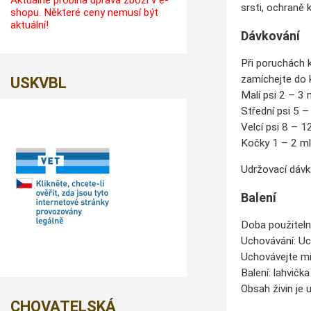
Aktuálně probíhá úprava zboží v e-
srsti, ochraně 
shopu. Některé ceny nemusí být
aktuální!
Dávkování
Při poruchách k
zamíchejte do 
USKVBL
Malí psi 2 – 3 
Střední psi 5 –
Velcí psi 8 – 1
Kočky 1 – 2 m
Udržovací dávky
Balení
Doba použiteln
Uchovávání: Uc
Uchovávejte mi
Balení: lahvičk
Obsah živin je
CHOVATELSKÁ