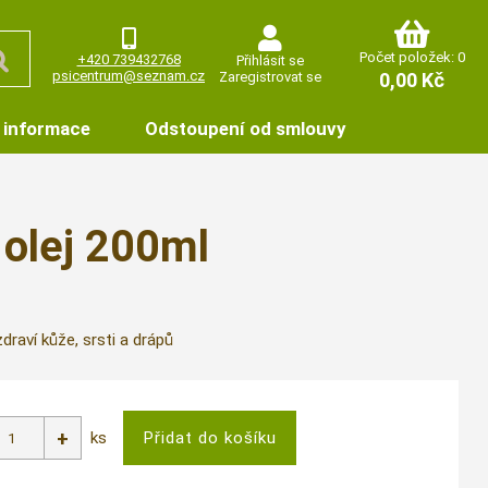
Počet položek: 0
+420 739432768
Přihlásit se
psicentrum@seznam.cz
Zaregistrovat se
0,00 Kč
 informace
Odstoupení od smlouvy
lej 200ml
draví kůže, srsti a drápů
ks