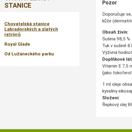
Pozor
STANICE
Doporučuje se, 
kůže (dermatiti
Chovatelská stanice
Labradorských a zlatých
Obsah živin:
retrívrů
Sušina 98,5 %
Royal Glade
Tuk v sušině 8
Výživná hodnota
Od Lužáneckého parku
Doplňkové lát
Vitamin E 7,5 
(jako tokoferol
1 ml oleje obsa
kyseliny eiko
Složení:
Řepkový olej 88