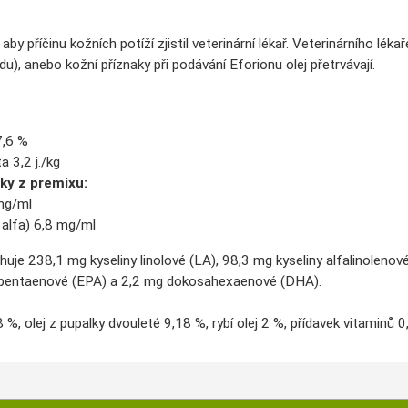
aby příčinu kožních potíží zjistil veterinární lékař. Veterinárního lé
du), anebo kožní příznaky při podávání Eforionu olej přetrvávají.
7,6 %
 3,2 j./kg
ky z premixu:
mg/ml
 alfa) 6,8 mg/ml
huje 238,1 mg kyseliny linolové (LA), 98,3 mg kyseliny alfalinoleno
sapentaenové (EPA) a 2,2 mg dokosahexaenové (DHA).
 %, olej z pupalky dvouleté 9,18 %, rybí olej 2 %, přídavek vitaminů 