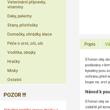
Veterinární přípravky,
vitamíny
Deky, pelechy
Stany, přístřešky
Domečky, ohrádky, klece
Péče o srst, oči, uši
Popis
Vá
Vodítka, obojky
Eforion olej o
Hračky
podávány v krm
Misky
kyseliny jsou s
ochranu před e
Ostatní
loupe se, srst 
Návod k pou
POZOR !!!
Eforion olej se
zvláště při krm