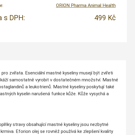
e:
ORION Pharma Animal Health
 s DPH:
499 Kč
 zvířata. Esenciální mastné kyseliny musejí být zvířeti
edokáží samostatně vyrobit v dostatečném množství. Mastné
ostaglandinů a leukotrienů. Mastné kyseliny poskytují také
astných kyselin narušená funkce kůže. Kůže vysychá a
Doplňky stravy obsahující mastné kyseliny jsou nezbytné
krmiva. Eforion olej se rovněž používá ke zlepšení kvality