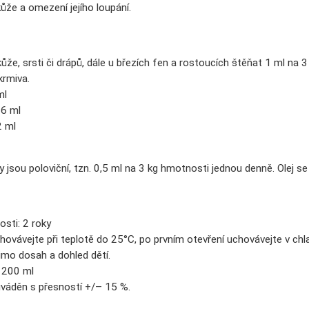
kůže a omezení jejího loupání.
ůže, srsti či drápů, dále u březích fen a rostoucích štěňat 1 ml n
krmiva.
ml
 6 ml
2 ml
l
 jsou poloviční, tzn. 0,5 ml na 3 kg hmotnosti jednou denně. Olej se
osti: 2 roky
hovávejte při teplotě do 25°C, po prvním otevření uchovávejte v chl
mo dosah a dohled dětí.
a 200 ml
 uváděn s přesností +/– 15 %.