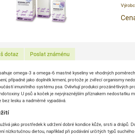
Výrobc
Cena
š dotaz
Poslat známénu
bsahuje omega-3 a omega-6 mastné kyseliny ve vhodných poměrech pro
ení, případně jako doplněk krmení, protože je zvířecí organismy n
oučástí imunitního systému psa. Ovlivňují produkci prozánětlivých pr
ndotoxiny. U psů a koček je nejvýraznějším příznakem nedostatku m
je bez lesku a nadměrně vypadává.
žití
 užívá jako prostředek k udržení dobré kondice kůže, srsti a drápů. 
ení nízkotučnou dietou, například při podávání určitých typů suchého 