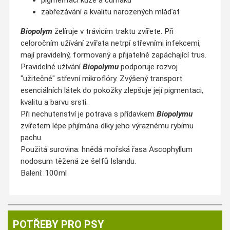
zabřezávání a kvalitu narozených mláďat
Biopolym
želíruje v trávicím traktu zvířete. Při
celoročním užívání zvířata netrpí střevními infekcemi,
mají pravidelný, formovaný a přijatelně zapáchající trus.
Pravidelné užívání
Biopolymu
podporuje rozvoj
"užitečné" střevní mikroflóry. Zvýšený transport
esenciálních látek do pokožky zlepšuje její pigmentaci,
kvalitu a barvu srsti.
Při nechutenství je potrava s přídavkem
Biopolymu
zvířetem lépe přijímána díky jeho výraznému rybímu
pachu.
Použitá surovina: hnědá mořská řasa Ascophyllum
nodosum těžená ze šelfů Islandu.
Balení: 100ml
POTŘEBY PRO PSY