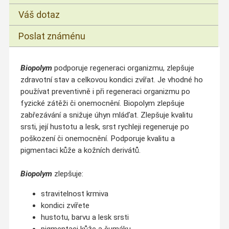
Váš dotaz
Poslat známénu
Biopolym
podporuje regeneraci organizmu, zlepšuje
zdravotní stav a celkovou kondici zvířat. Je vhodné ho
používat preventivně i při regeneraci organizmu po
fyzické zátěži či onemocnění. Biopolym zlepšuje
zabřezávání a snižuje úhyn mláďat. Zlepšuje kvalitu
srsti, její hustotu a lesk, srst rychleji regeneruje po
poškození či onemocnění. Podporuje kvalitu a
pigmentaci kůže a kožních derivátů.
Biopolym
zlepšuje:
stravitelnost krmiva
kondici zvířete
hustotu, barvu a lesk srsti
pigmentaci kůže a čumáku