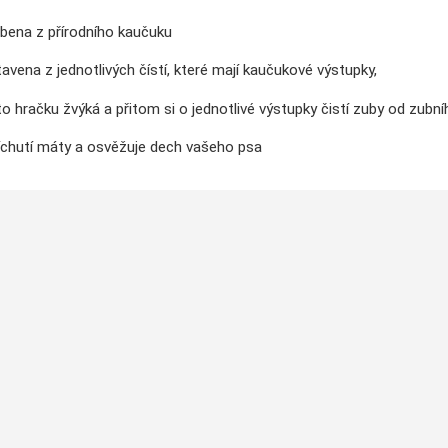
obena z přírodního kaučuku
tavena z jednotlivých čístí, které mají kaučukové výstupky,
uto hračku žvýká a přitom si o jednotlivé výstupky čistí zuby od zubn
říchutí máty a osvěžuje dech vašeho psa