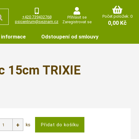
Počet položek: 0
+420 739432768
Přihlásit se
psicentrum@seznam.cz
Zaregistrovat se
0,00 Kč
 informace
Odstoupení od smlouvy
c 15cm TRIXIE
ks