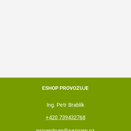
ESHOP PROVOZUJE
Ing. Petr Brablík
+420 739432768
psicentrum@seznam.cz