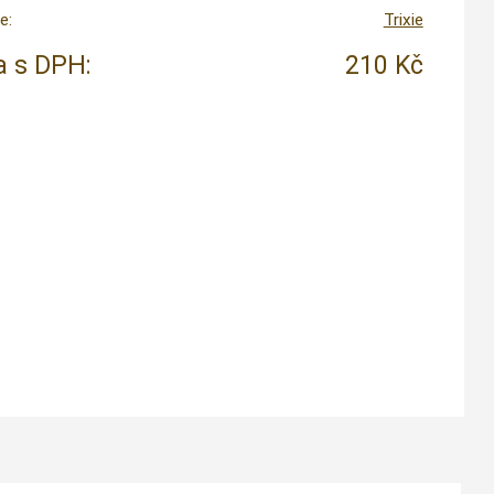
e:
Trixie
 s DPH:
210 Kč