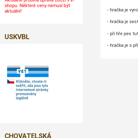
Aktuálně probíhá úprava zboží v e-
shopu. Některé ceny nemusí být
- hračka je vyr
aktuální!
- hračka je ses
- při hře pes t
USKVBL
- hračka je s p
CHOVATELSKÁ