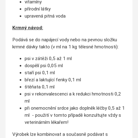
vitamíny
přírodní látky
upravená pitná voda
Krmný návod:
Podává se do napájecí vody nebo na pevnou složku
krmné dávky takto (v ml na 1 kg tělesné hmotnosti):
psi v zátěži 0,5 až 1 ml
dospělí psi 0,05 ml
staří psi 0,1 ml
březí a laktující fenky 0,1 ml
štěňata 0,1 ml
psi v rekonvalescenci a k redukci hmotnosti 0,2
ml
při onemocnění srdce jako doplněk léčby 0,5 až 1
ml - použití v tomto případě konzultujte vždy s
veterinárním lékařem!
Výrobek lze kombinovat a současně podávat s