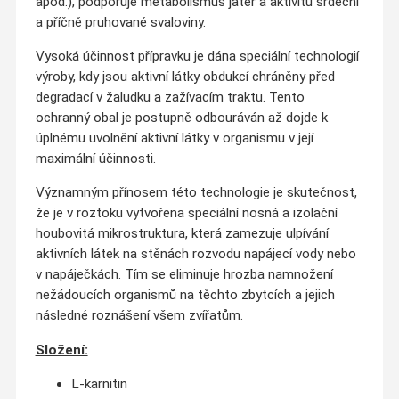
apod.), podporuje metabolismus jater a aktivitu srdeční
a příčně pruhované svaloviny.
Vysoká účinnost přípravku je dána speciální technologií
výroby, kdy jsou aktivní látky obdukcí chráněny před
degradací v žaludku a zažívacím traktu. Tento
ochranný obal je postupně odbouráván až dojde k
úplnému uvolnění aktivní látky v organismu v její
maximální účinnosti.
Významným přínosem této technologie je skutečnost,
že je v roztoku vytvořena speciální nosná a izolační
houbovitá mikrostruktura, která zamezuje ulpívání
aktivních látek na stěnách rozvodu napájecí vody nebo
v napáječkách. Tím se eliminuje hrozba namnožení
nežádoucích organismů na těchto zbytcích a jejich
následné roznášení všem zvířatům.
Složení:
L-karnitin