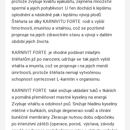
protože zvyšuje kvalitu ejakulátu, zejména množství
spermií a jejich pohyblivost. U fen dochází k lepšímu
oplodnění a následně pak i lepšímu vývoji plodů.
Štěňata se díky KARNIVITU FORTE rodí s vyšší
hmotností, imunitou a vitalitou, což se pozitivně
projevuje na jejich zdravotním stavu a vývoji v dalším
období jejich života.
KARNIVIT FORTE je vhodné podávat mladým
štěňatům již po narození, udržuje se tak jejich vyšší
vitalita a imunita, což se projevuje i na jejich menší
úmrtnosti, protože štěňata nemají vytvořenou
schopnost syntezovat L-karnitin v organismu.
KARNIVIT FORTE také snižuje ukládání tuků v tkáních
a pomáhá přeměňovat mastné kyseliny na energii.
Zvyšuje vitalitu a odolnost psů. Snižuje hladinu kyseliny
mléčné v buňkách, snižuje degeneraci svalů a chrání
buněčné membrány. Zkracuje nutnou dobu odpočinku
po intenzívní zátěži (operace, porod, výstava, závody