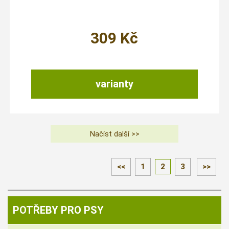
309
Kč
varianty
<<
1
2
3
>>
POTŘEBY PRO PSY