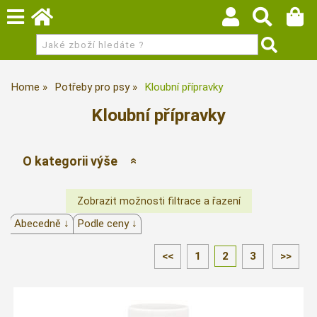
Home
Potřeby pro psy
Kloubní přípravky
Kloubní přípravky
O kategorii výše
Abecedně ↓
Podle ceny ↓
<<
1
2
3
>>