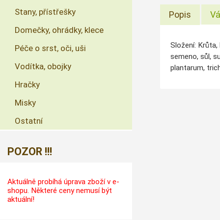
Stany, přístřešky
Popis
Vá
Domečky, ohrádky, klece
Složení: Krůta,
Péče o srst, oči, uši
semeno, sůl, su
Vodítka, obojky
plantarum, tri
Hračky
Misky
Ostatní
POZOR !!!
Aktuálně probíhá úprava zboží v e-
shopu. Některé ceny nemusí být
aktuální!