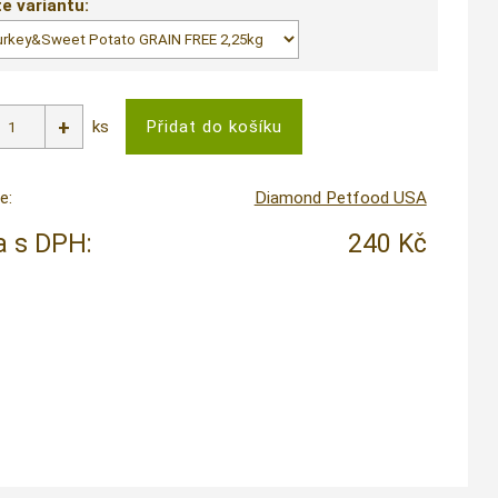
e variantu:
ks
e:
Diamond Petfood USA
 s DPH:
240 Kč