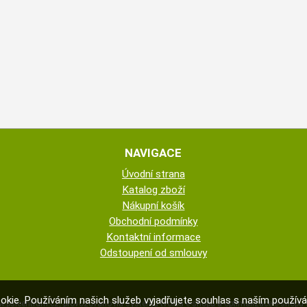
NAVIGACE
Úvodní strana
Katalog zboží
Nákupní košík
Obchodní podmínky
Kontaktní informace
Odstoupení od smlouvy
okie. Používáním našich služeb vyjadřujete souhlas s naším použí
.psicentrum.cz
,
provozováno na systému
tvorba e-shopu
a
optimalizace e-shopu