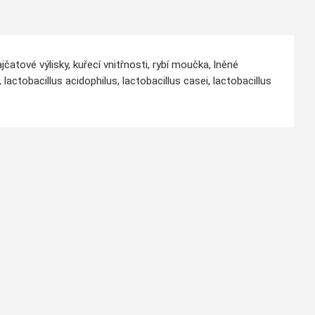
jčatové výlisky, kuřecí vnitřnosti, rybí moučka, lněné
actobacillus acidophilus, lactobacillus casei, lactobacillus