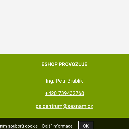
ESHOP PROVOZUJE
Ing. Petr Brablík
+420 739432768
psicentrum@seznam.cz
váním souborů cookie.
Další informace
Shop5.cz