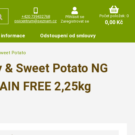
Počet položek: 0
+420 739432768
Přihlásit se
psicentrum@seznam.cz
Zaregistrovat se
0,00 Kč
 informace
Odstoupení od smlouvy
 Sweet Potato
y & Sweet Potato NG
AIN FREE 2,25kg