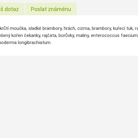
š dotaz
Poslat známénu
 krůtí moučka, sladké brambory, hrách, cizrna, brambory, kuřecí tuk, ra
šený kořen čekanky, rajčata, borůvky, maliny, enterococcus faecium, l
choderma longibrachiatum.