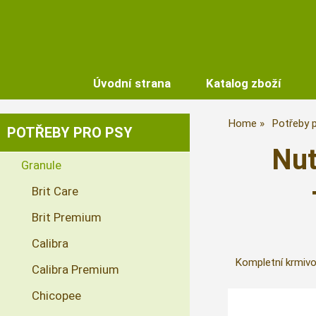
Úvodní strana
Katalog zboží
Home
Potřeby 
POTŘEBY PRO PSY
Nut
Granule
Brit Care
Brit Premium
Calibra
Kompletní krmivo
Calibra Premium
Chicopee