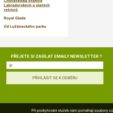
Chovatelská stanice
Labradorských a zlatých
retrívrů
Royal Glade
Od Lužáneckého parku
PŘEJETE SI ZASÍLAT EMAILY NEWSLETTER ?
Při poskytování služeb nám pomáhají soubory co
Copyright ©
www