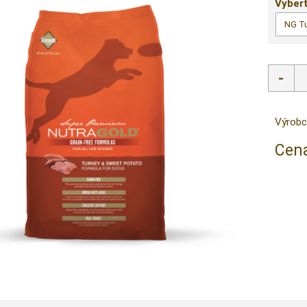
Vybert
Výrobc
Cena