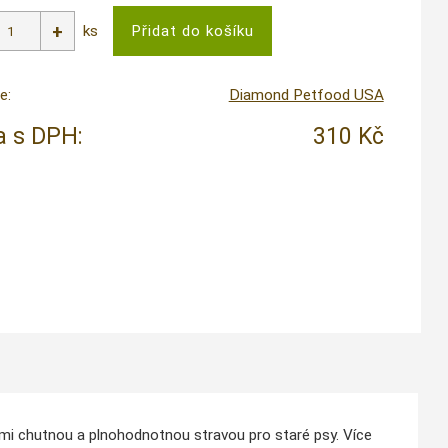
ks
e:
Diamond Petfood USA
 s DPH:
310 Kč
velmi chutnou a plnohodnotnou stravou pro staré psy. Více