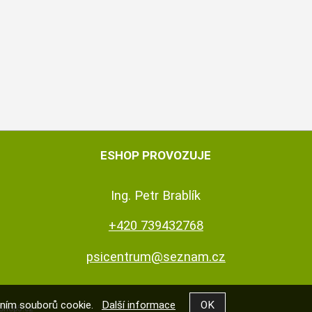
ESHOP PROVOZUJE
Ing. Petr Brablík
+420 739432768
psicentrum@seznam.cz
váním souborů cookie.
Další informace
Shop5.cz