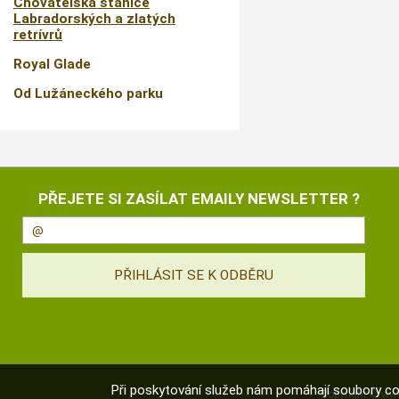
Chovatelská stanice
Labradorských a zlatých
retrívrů
Royal Glade
Od Lužáneckého parku
PŘEJETE SI ZASÍLAT EMAILY NEWSLETTER ?
Při poskytování služeb nám pomáhají soubory co
Copyright ©
www