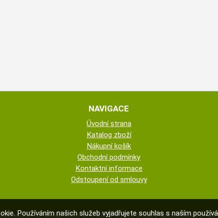
NAVIGACE
Úvodní strana
Katalog zboží
Nákupní košík
Obchodní podmínky
Kontaktní informace
Odstoupení od smlouvy
okie. Používáním našich služeb vyjadřujete souhlas s naším použí
.psicentrum.cz
,
provozováno na systému
tvorba e-shopu
a
optimalizace e-shopu