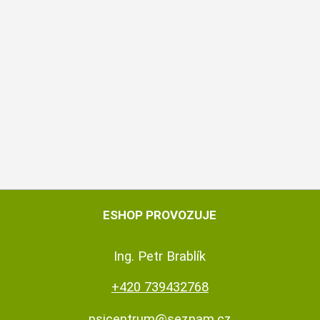
ESHOP PROVOZUJE
Ing. Petr Brablík
+420 739432768
psicentrum@seznam.cz