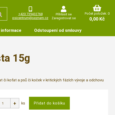
Počet položek: 0
+420 739432768
Přihlásit se
psicentrum@seznam.cz
Zaregistrovat se
0,00 Kč
 informace
Odstoupení od smlouvy
ta 15g
 či koťat a psů či koček v kritických fázích vývoje a odchovu
ks