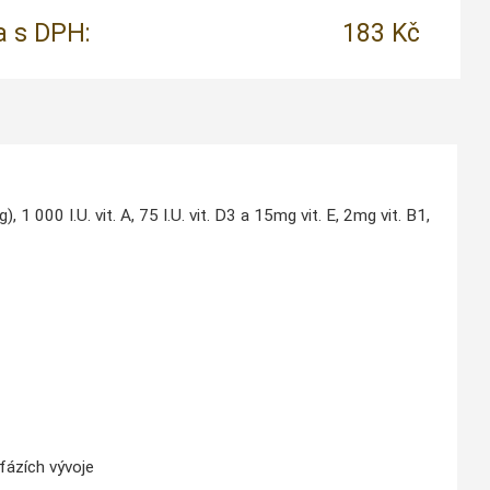
 s DPH:
183 Kč
000 I.U. vit. A, 75 I.U. vit. D3 a 15mg vit. E, 2mg vit. B1,
fázích vývoje