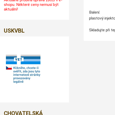
Aktuálně probíhá úprava zboží v e-
shopu. Některé ceny nemusí být
aktuální!
Balení:
plastový injek
USKVBL
Skladujte při t
CHOVATELSKÁ