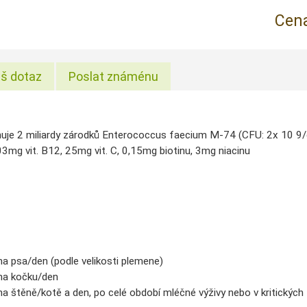
Cena
š dotaz
Poslat známénu
je 2 miliardy zárodků Enterococcus faecium M-74 (CFU: 2x 10 9/g), 1 
03mg vit. B12, 25mg vit. C, 0,15mg biotinu, 3mg niacinu
na psa/den (podle velikosti plemene)
na kočku/den
a štěně/kotě a den, po celé období mléčné výživy nebo v kritických 