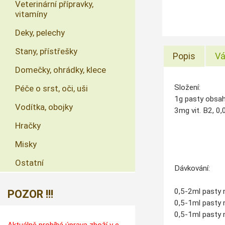
Veterinární přípravky,
vitamíny
Deky, pelechy
Stany, přístřešky
Popis
Vá
Domečky, ohrádky, klece
Složení:
Péče o srst, oči, uši
1g pasty obsahu
Vodítka, obojky
3mg vit. B2, 0,
Hračky
Misky
Ostatní
Dávkování:
0,5-2ml pasty 
POZOR !!!
0,5-1ml pasty 
0,5-1ml pasty n