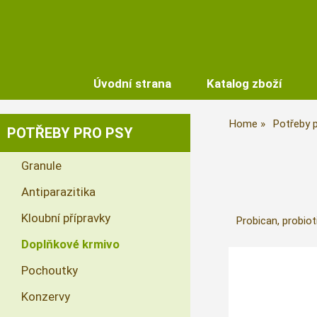
Úvodní strana
Katalog zboží
Home
Potřeby 
POTŘEBY PRO PSY
Granule
Antiparazitika
Kloubní přípravky
Probican, probiot
Doplňkové krmivo
Pochoutky
Konzervy