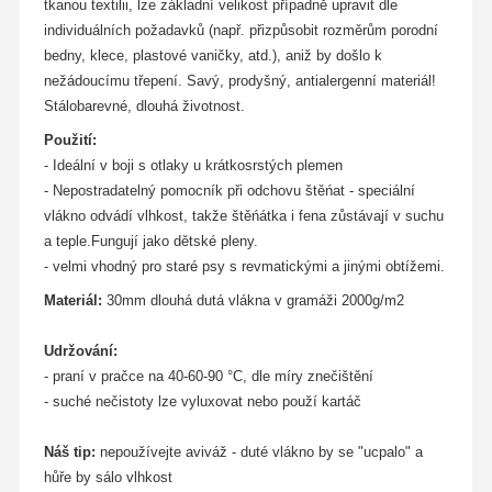
tkanou textilii, lze základní velikost případně upravit dle
individuálních požadavků (např. přizpůsobit rozměrům porodní
bedny, klece, plastové vaničky, atd.), aniž by došlo k
nežádoucímu třepení. Savý, prodyšný, antialergenní materiál!
Stálobarevné, dlouhá životnost.
Použití:
- Ideální v boji s otlaky u krátkosrstých plemen
- Nepostradatelný pomocník při odchovu štěńat - speciální
vlákno odvádí vlhkost, takže štěńátka i fena zůstávají v suchu
a teple.Fungují jako dětské pleny.
- velmi vhodný pro staré psy s revmatickými a jinými obtížemi.
Materiál:
30mm dlouhá dutá vlákna v gramáži 2000g/m2
Udržování:
- praní v pračce na 40-60-90 °C, dle míry znečištění
- suché nečistoty lze vyluxovat nebo použí kartáč
Náš tip:
nepoužívejte aviváž - duté vlákno by se "ucpalo" a
hůře by sálo vlhkost